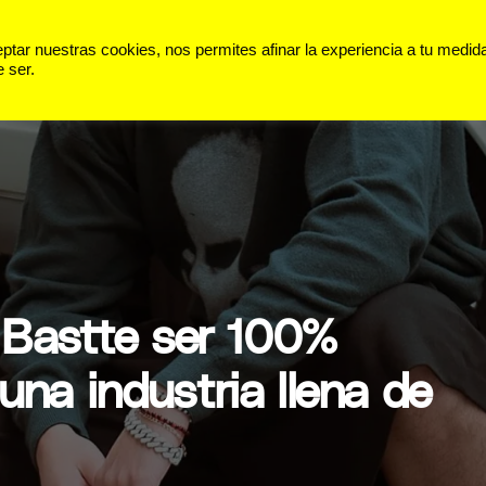
 VIDA
PANORAMA
DEPORTES
ar nuestras cookies, nos permites afinar la experiencia a tu medid
 ser.
 Bastte ser 100%
una industria llena de