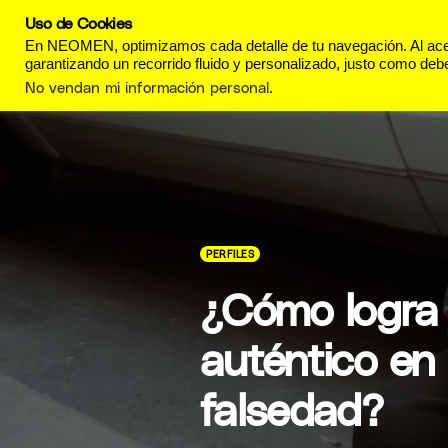
Uso de Cookies
REVISTA
ESTILO DE
En NEOMEN, optimizamos cada detalle de tu navegación. Al acept
garantizando un recorrido fluido y personalizado, justo como debe
No vendan mi información personal
.
PERFILES
¿Cómo logra
auténtico en 
falsedad?