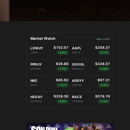
Market Watch
EN VIVO
$152.07
$259.37
LVMUY
AAPL
LVMH
+2.40%
APPLE
+0.13%
$36.88
$328.57
PPRUY
GOOGL
KERING
+1.75%
GOOGLE
+0.96%
$65.92
$97.31
NKE
ADDYY
NIKE
+1.01%
ADIDAS
+1.03%
$258.30
$376.19
HESAY
RACE
HERMÈS
+3.45%
FERRARI
+1.44%