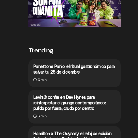
Trending
Panettone Panio: el ritual gastronómico para
salvar tu 25 de diciembre
3 min
Levi’s® confía en Dev Hynes para
reinterpretar el grunge contemporáneo:
pulido por fuera, crudo por dentro
3 min
Hamilton x The Odyssey: el reloj de edición