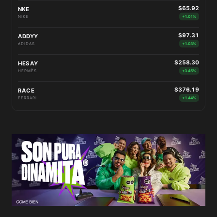
$65.92
NKE
NIKE
+1.01%
$97.31
ADDYY
ADIDAS
+1.03%
$258.30
HESAY
HERMÈS
+3.45%
$376.19
RACE
FERRARI
+1.44%