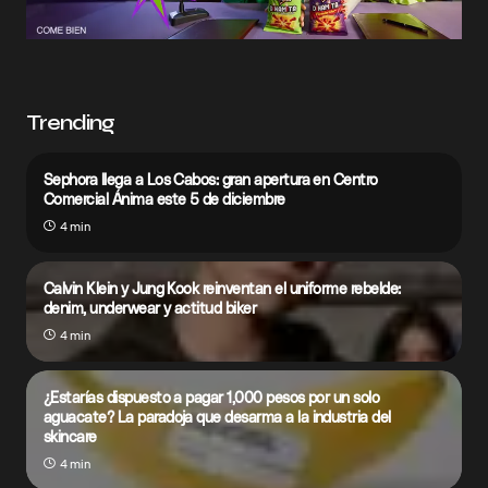
Trending
Sephora llega a Los Cabos: gran apertura en Centro
Comercial Ánima este 5 de diciembre
4 min
Calvin Klein y Jung Kook reinventan el uniforme rebelde:
denim, underwear y actitud biker
4 min
¿Estarías dispuesto a pagar 1,000 pesos por un solo
aguacate? La paradoja que desarma a la industria del
skincare
4 min