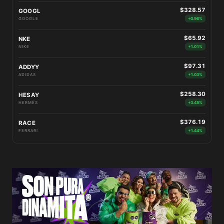
$328.57
GOOGL
GOOGLE
+0.96%
$65.92
NKE
NIKE
+1.01%
$97.31
ADDYY
ADIDAS
+1.03%
$258.30
HESAY
HERMÈS
+3.45%
$376.19
RACE
FERRARI
+1.44%