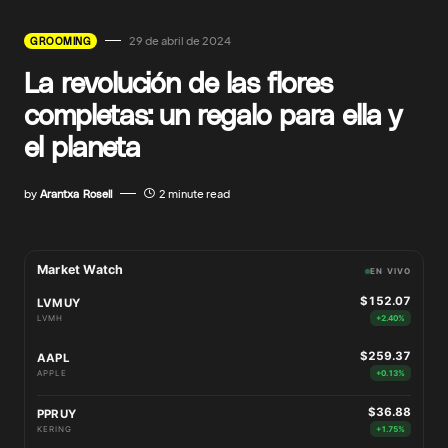
29 de abril de 2024
GROOMING
La revolución de las flores
completas: un regalo para ella y
el planeta
by
Arantxa Rosell
2 minute read
Market Watch
EN VIVO
$152.07
LVMUY
LVMH
+2.40%
$259.37
AAPL
APPLE
+0.13%
$36.88
PPRUY
KERING
+1.75%