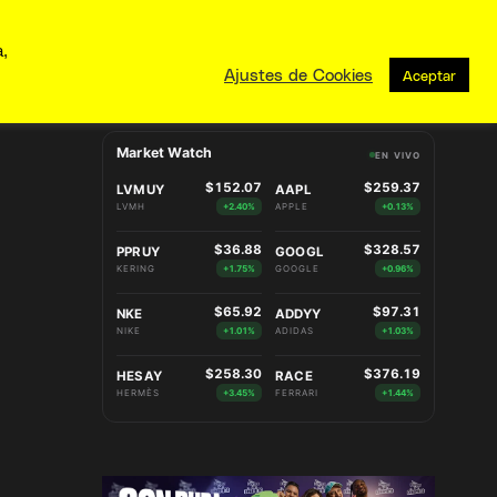
a,
Ajustes de Cookies
Aceptar
Market Watch
EN VIVO
$152.07
$259.37
LVMUY
AAPL
LVMH
+2.40%
APPLE
+0.13%
$36.88
$328.57
PPRUY
GOOGL
KERING
+1.75%
GOOGLE
+0.96%
$65.92
$97.31
NKE
ADDYY
NIKE
+1.01%
ADIDAS
+1.03%
$258.30
$376.19
HESAY
RACE
HERMÈS
+3.45%
FERRARI
+1.44%