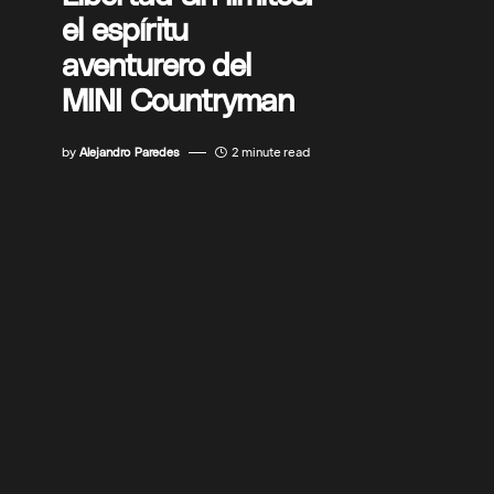
el espíritu
aventurero del
MINI Countryman
by
Alejandro Paredes
2 minute read