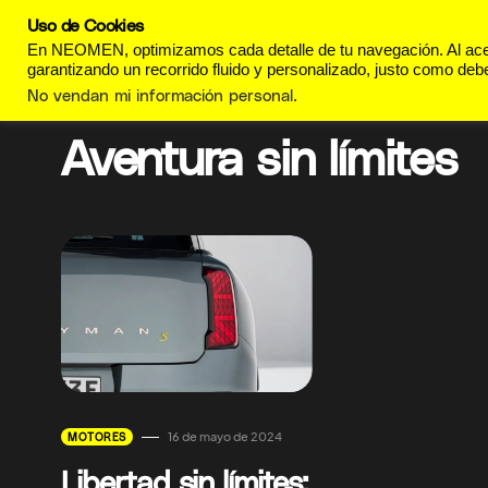
Uso de Cookies
REVISTA
ESTILO DE
En NEOMEN, optimizamos cada detalle de tu navegación. Al acept
garantizando un recorrido fluido y personalizado, justo como debe
No vendan mi información personal
.
Aventura sin límites
16 de mayo de 2024
MOTORES
Libertad sin límites: