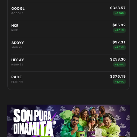
$328.57
GOOGL
GOOGLE
+0.96%
$65.92
NKE
NIKE
+1.01%
$97.31
ADDYY
ADIDAS
+1.03%
$258.30
HESAY
HERMÈS
+3.45%
$376.19
RACE
FERRARI
+1.44%