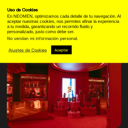
Uso de Cookies
En NEOMEN, optimizamos cada detalle de tu navegación. Al
aceptar nuestras cookies, nos permites afinar la experiencia
a tu medida, garantizando un recorrido fluido y
personalizado, justo como debe ser.
Celebración
No vendan mi información personal
.
Ajustes de Cookies
Aceptar