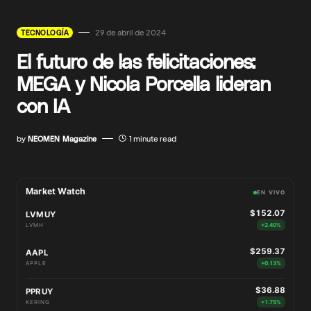
29 de abril de 2024
TECNOLOGÍA
El futuro de las felicitaciones:
MEGA y Nicola Porcella lideran
con IA
by
NEOMEN Magazine
1 minute read
Market Watch
EN VIVO
$152.07
LVMUY
LVMH
+2.40%
$259.37
AAPL
APPLE
+0.13%
$36.88
PPRUY
KERING
+1.75%