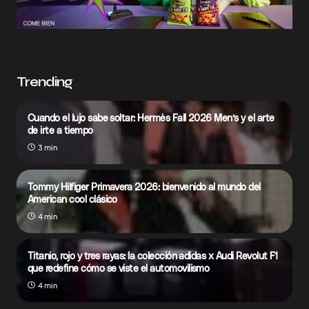
Trending
Cuando el lujo sabe soltar: Hermès Fall 2026 Men’s y el arte
de irte a tiempo
3 min
Tommy Hilfiger Primavera 2026: bienvenido al mundo del
American cool clásico
4 min
Titanio, rojo y tres rayas: la colección adidas x Audi Revolut F1
que redefine cómo se viste el automovilismo
4 min