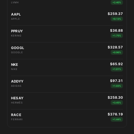
LVMH
+2.40%
$259.37
AAPL
APPLE
+0.13%
$36.88
PPRUY
KERING
+1.75%
$328.57
GOOGL
GOOGLE
+0.96%
$65.92
NKE
NIKE
+1.01%
$97.31
ADDYY
ADIDAS
+1.03%
$258.30
HESAY
HERMÈS
+3.45%
$376.19
RACE
FERRARI
+1.44%