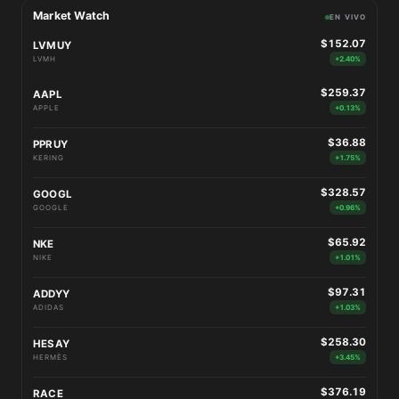
Market Watch
EN VIVO
$152.07
LVMUY
LVMH
+2.40%
$259.37
AAPL
APPLE
+0.13%
$36.88
PPRUY
KERING
+1.75%
$328.57
GOOGL
GOOGLE
+0.96%
$65.92
NKE
NIKE
+1.01%
$97.31
ADDYY
ADIDAS
+1.03%
$258.30
HESAY
HERMÈS
+3.45%
$376.19
RACE