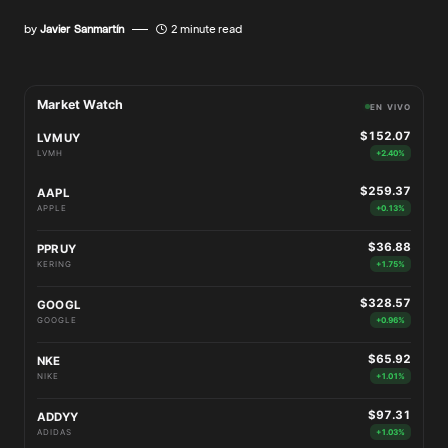
by
Javier Sanmartín
2 minute read
Market Watch
EN VIVO
$152.07
LVMUY
LVMH
+2.40%
$259.37
AAPL
APPLE
+0.13%
$36.88
PPRUY
KERING
+1.75%
$328.57
GOOGL
GOOGLE
+0.96%
$65.92
NKE
NIKE
+1.01%
$97.31
ADDYY
ADIDAS
+1.03%