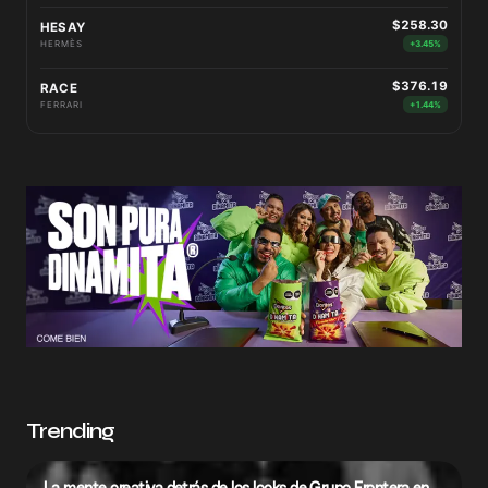
$258.30
HESAY
HERMÈS
+3.45%
$376.19
RACE
FERRARI
+1.44%
Trending
La mente creativa detrás de los looks de Grupo Frontera en