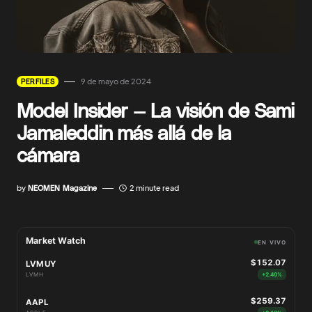
9 de mayo de 2024
PERFILES
Model Insider — La visión de Sami
Jamaleddin más allá de la
cámara
by
NEOMEN Magazine
2 minute read
Market Watch
EN VIVO
$152.07
LVMUY
LVMH
+2.40%
$259.37
AAPL