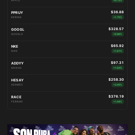
APPLE
+0.13%
$36.88
PPRUY
KERING
+1.75%
$328.57
GOOGL
GOOGLE
+0.96%
$65.92
NKE
NIKE
+1.01%
$97.31
ADDYY
ADIDAS
+1.03%
$258.30
HESAY
HERMÈS
+3.45%
$376.19
RACE
FERRARI
+1.44%