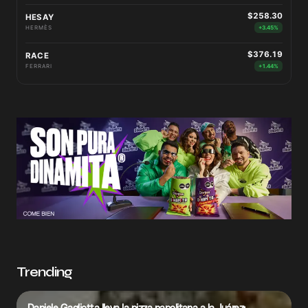
$258.30
HESAY
HERMÈS
+3.45%
$376.19
RACE
FERRARI
+1.44%
Trending
Daniele Gagliotta lleva la pizza napolitana a la Juárez: