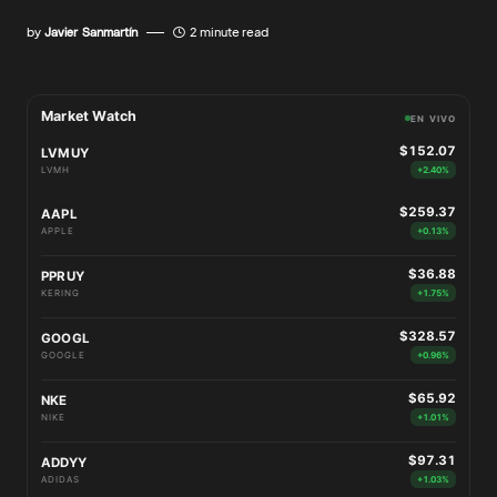
by
Javier Sanmartín
2 minute read
Market Watch
EN VIVO
$152.07
LVMUY
LVMH
+2.40%
$259.37
AAPL
APPLE
+0.13%
$36.88
PPRUY
KERING
+1.75%
$328.57
GOOGL
GOOGLE
+0.96%
$65.92
NKE
NIKE
+1.01%
$97.31
ADDYY
ADIDAS
+1.03%