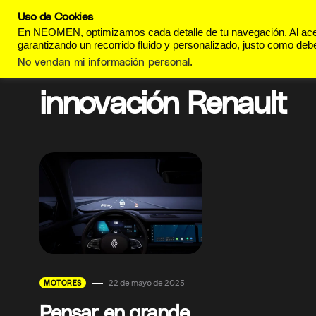
Uso de Cookies
REVISTA
ESTILO DE
En NEOMEN, optimizamos cada detalle de tu navegación. Al acept
garantizando un recorrido fluido y personalizado, justo como debe
No vendan mi información personal
.
innovación Renault
22 de mayo de 2025
MOTORES
Pensar en grande