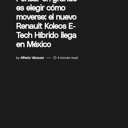
es elegir cómo
moverse: el nuevo
Renault Koleos E-
Tech Híbrido llega
en México
by
Alfredo Vázquez
4 minute read