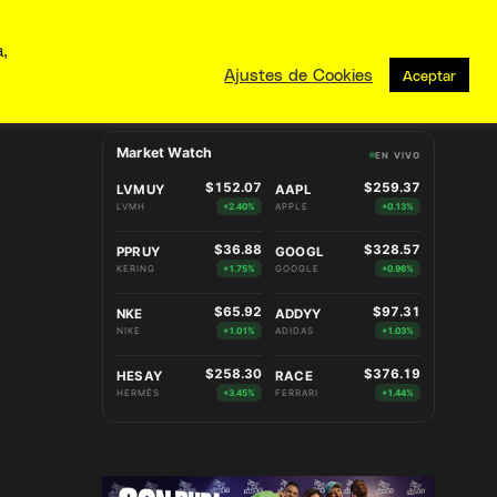
a,
Ajustes de Cookies
Aceptar
Market Watch
EN VIVO
$152.07
$259.37
LVMUY
AAPL
LVMH
+2.40%
APPLE
+0.13%
$36.88
$328.57
PPRUY
GOOGL
KERING
+1.75%
GOOGLE
+0.96%
$65.92
$97.31
NKE
ADDYY
NIKE
+1.01%
ADIDAS
+1.03%
$258.30
$376.19
HESAY
RACE
HERMÈS
+3.45%
FERRARI
+1.44%