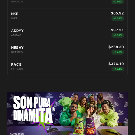
GOOGLE
+0.96%
$65.92
NKE
NIKE
+1.01%
$97.31
ADDYY
ADIDAS
+1.03%
$258.30
HESAY
HERMÈS
+3.45%
$376.19
RACE
FERRARI
+1.44%