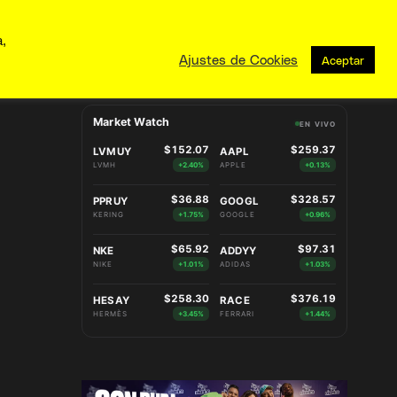
a,
Ajustes de Cookies
Aceptar
Market Watch
EN VIVO
$152.07
$259.37
LVMUY
AAPL
LVMH
+2.40%
APPLE
+0.13%
$36.88
$328.57
PPRUY
GOOGL
KERING
+1.75%
GOOGLE
+0.96%
$65.92
$97.31
NKE
ADDYY
NIKE
+1.01%
ADIDAS
+1.03%
$258.30
$376.19
HESAY
RACE
HERMÈS
+3.45%
FERRARI
+1.44%