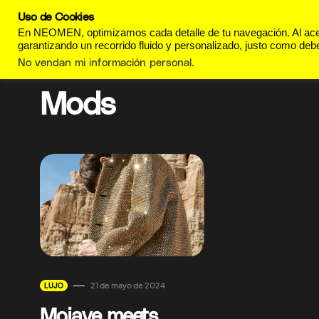
Uso de Cookies
REVISTA
ESTILO DE
En NEOMEN, optimizamos cada detalle de tu navegación. Al acept
garantizando un recorrido fluido y personalizado, justo como debe
No vendan mi información personal
.
Mods
21 de mayo de 2024
LUJO
Mojave meets