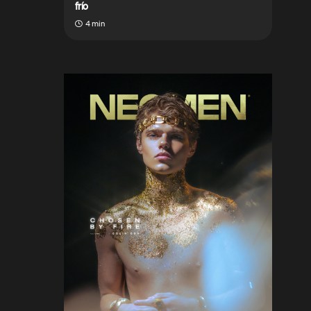
frío
4 min