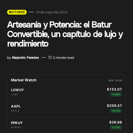
14 de mayo de 2024
MOTORES
Artesanía y Potencia: el Batur
Convertible, un capítulo de lujo y
rendimiento
by
Alejandro Paredes
2 minute read
Market Watch
EN VIVO
$152.07
LVMUY
LVMH
+2.40%
$259.37
AAPL
APPLE
+0.13%
$36.88
PPRUY
KERING
+1.75%