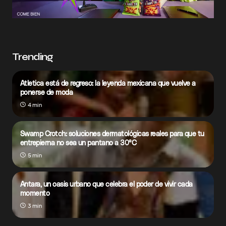
Trending
Atletica está de regreso: la leyenda mexicana que vuelve a
ponerse de moda
4 min
Swamp Crotch: soluciones dermatológicas reales para que tu
entrepierna no sea un pantano a 30°C
5 min
Antara, un oasis urbano que celebra el poder de vivir cada
momento
3 min