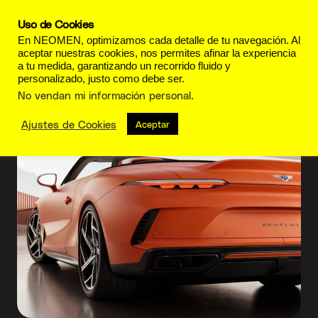
Uso de Cookies
En NEOMEN, optimizamos cada detalle de tu navegación. Al
aceptar nuestras cookies, nos permites afinar la experiencia
a tu medida, garantizando un recorrido fluido y
personalizado, justo como debe ser.
Mulliner
No vendan mi información personal
.
Ajustes de Cookies
Aceptar