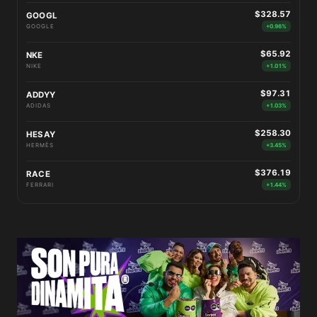
$328.57
GOOGL
GOOGLE
+0.96%
$65.92
NKE
NIKE
+1.01%
$97.31
ADDYY
ADIDAS
+1.03%
$258.30
HESAY
HERMÈS
+3.45%
$376.19
RACE
FERRARI
+1.44%