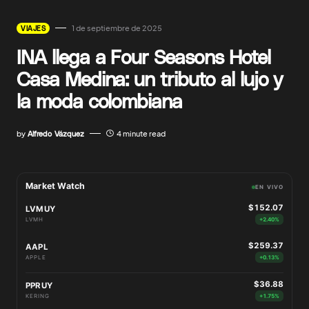
1 de septiembre de 2025
VIAJES
INA llega a Four Seasons Hotel
Casa Medina: un tributo al lujo y
la moda colombiana
by
Alfredo Vázquez
4 minute read
Market Watch
EN VIVO
$152.07
LVMUY
LVMH
+2.40%
$259.37
AAPL
APPLE
+0.13%
$36.88
PPRUY
KERING
+1.75%