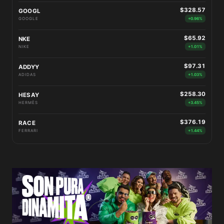
$328.57
GOOGL
GOOGLE
+0.96%
$65.92
NKE
NIKE
+1.01%
$97.31
ADDYY
ADIDAS
+1.03%
$258.30
HESAY
HERMÈS
+3.45%
$376.19
RACE
FERRARI
+1.44%