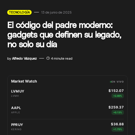
13 de junio de 2025
TECNOLOGÍA
El código del padre moderno:
gadgets que definen su legado,
no solo su día
by
Alfredo Vázquez
4 minute read
Market Watch
EN VIVO
$152.07
LVMUY
LVMH
+2.40%
$259.37
AAPL
APPLE
+0.13%
$36.88
PPRUY
KERING
+1.75%