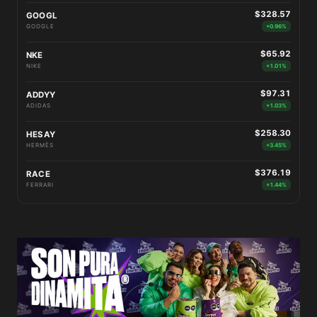
$328.57
GOOGL
GOOGLE
+0.96%
$65.92
NKE
NIKE
+1.01%
$97.31
ADDYY
ADIDAS
+1.03%
$258.30
HESAY
HERMÈS
+3.45%
$376.19
RACE
FERRARI
+1.44%