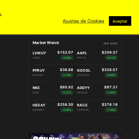
a,
Ajustes de Cookies
Aceptar
Market Watch
EN VIVO
$152.07
$259.37
LVMUY
AAPL
LVMH
+2.40%
APPLE
+0.13%
$36.88
$328.57
PPRUY
GOOGL
KERING
+1.75%
GOOGLE
+0.96%
$65.92
$97.31
NKE
ADDYY
NIKE
+1.01%
ADIDAS
+1.03%
$258.30
$376.19
HESAY
RACE
HERMÈS
+3.45%
FERRARI
+1.44%