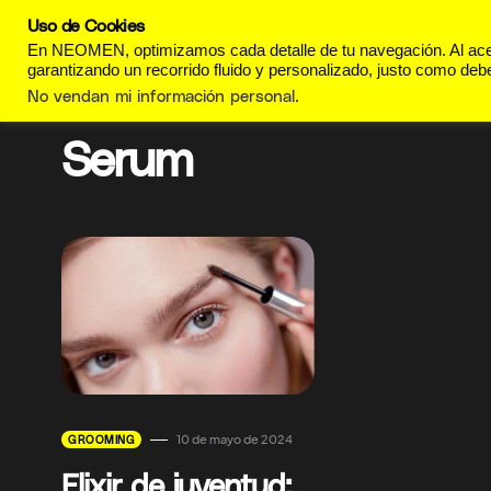
Uso de Cookies
REVISTA
ESTILO DE
En NEOMEN, optimizamos cada detalle de tu navegación. Al acept
garantizando un recorrido fluido y personalizado, justo como debe
No vendan mi información personal
.
Serum
10 de mayo de 2024
GROOMING
Elixir de juventud: