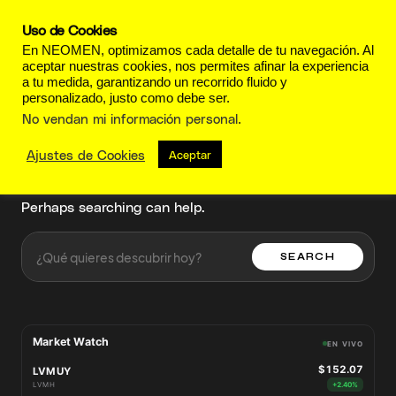
Uso de Cookies
En NEOMEN, optimizamos cada detalle de tu navegación. Al
aceptar nuestras cookies, nos permites afinar la experiencia
a tu medida, garantizando un recorrido fluido y
personalizado, justo como debe ser.
sin frizz
No vendan mi información personal
.
Ajustes de Cookies
Aceptar
It seems we cannot find what you are looking for.
Perhaps searching can help.
SEARCH
Market Watch
EN VIVO
$152.07
LVMUY
LVMH
+2.40%