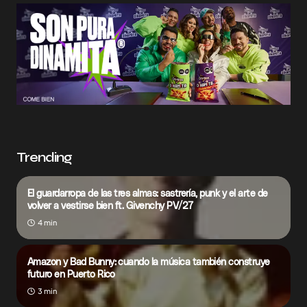
Trending
El guardarropa de las tres almas: sastrería, punk y el arte de
volver a vestirse bien ft. Givenchy PV/27
4 min
Amazon y Bad Bunny: cuando la música también construye
futuro en Puerto Rico
3 min