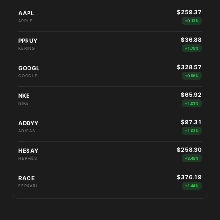
$259.37
AAPL
APPLE
+0.13%
$36.88
PPRUY
KERING
+1.75%
$328.57
GOOGL
GOOGLE
+0.96%
$65.92
NKE
NIKE
+1.01%
$97.31
ADDYY
ADIDAS
+1.03%
$258.30
HESAY
HERMÈS
+3.45%
$376.19
RACE
FERRARI
+1.44%