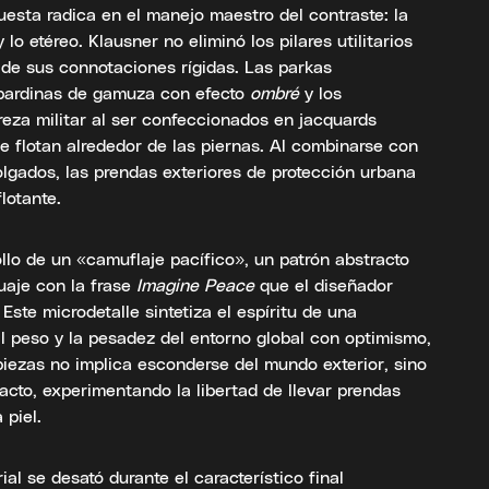
uesta radica en el manejo maestro del contraste: la
 lo etéreo. Klausner no eliminó los pilares utilitarios
 de sus connotaciones rígidas. Las parkas
abardinas de gamuza con efecto
ombré
y los
eza militar al ser confeccionados en jacquards
que flotan alrededor de las piernas. Al combinarse con
olgados, las prendas exteriores de protección urbana
flotante.
lo de un «camuflaje pacífico», un patrón abstracto
tuaje con la frase
Imagine Peace
que el diseñador
ste microdetalle sintetiza el espíritu de una
l peso y la pesadez del entorno global con optimismo,
 piezas no implica esconderse del mundo exterior, sino
tacto, experimentando la libertad de llevar prendas
piel.
ial se desató durante el característico final