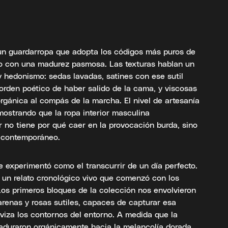
 un guardarropa que adopta los códigos más puros de
alto con una madurez pasmosa. Las texturas hablan un
 hedonismo: sedas lavadas, satines con ese sutil
orden poético de haber salido de la cama, y viscosas
rgánica al compás de la marcha. El nivel de artesanía
emostrando que la ropa interior masculina
r no tiene por qué caer en la provocación burda, sino
o contemporáneo.
se experimentó como el transcurrir de un día perfecto.
 un relato cronológico vivo que comenzó con los
 Los primeros bloques de la colección nos envolvieron
arenas y rosas sutiles, capaces de capturar esa
viza los contornos del entorno. A medida que la
maduraron orgánicamente hacia la melancolía dorada