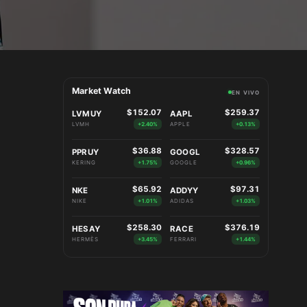
Market Watch
EN VIVO
$152.07
$259.37
LVMUY
AAPL
LVMH
+2.40%
APPLE
+0.13%
$36.88
$328.57
PPRUY
GOOGL
KERING
+1.75%
GOOGLE
+0.96%
$65.92
$97.31
NKE
ADDYY
NIKE
+1.01%
ADIDAS
+1.03%
$258.30
$376.19
HESAY
RACE
HERMÈS
+3.45%
FERRARI
+1.44%