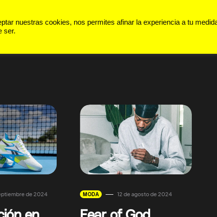
 VIDA
PANORAMA
DEPORTES
ar nuestras cookies, nos permites afinar la experiencia a tu medid
 ser.
eptiembre de 2024
12 de agosto de 2024
MODA
ción en
Fear of God