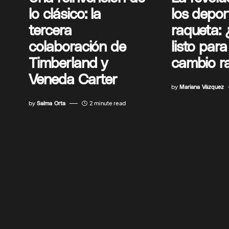
lo clásico: la
los depor
tercera
raqueta: 
colaboración de
listo par
Timberland y
cambio ra
Veneda Carter
by
Mariana Vázquez
by
Salma Orta
2 minute read