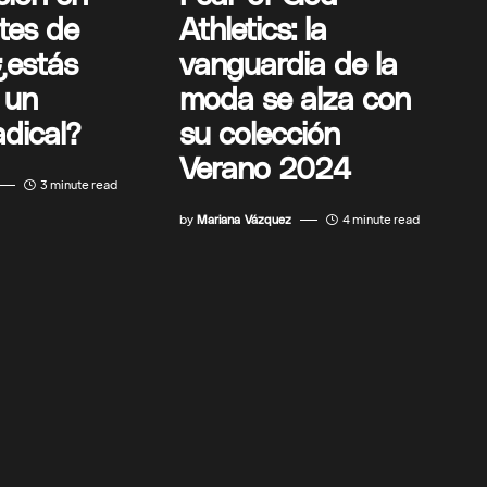
tes de
Athletics: la
¿estás
vanguardia de la
a un
moda se alza con
dical?
su colección
Verano 2024
3 minute read
by
Mariana Vázquez
4 minute read