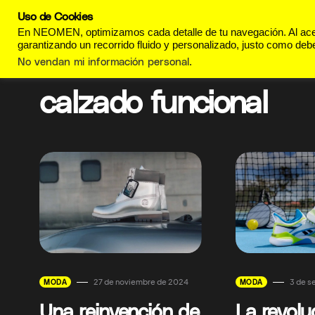
Uso de Cookies
REVISTA
ESTILO DE
En NEOMEN, optimizamos cada detalle de tu navegación. Al acept
garantizando un recorrido fluido y personalizado, justo como debe
No vendan mi información personal
.
calzado funcional
27 de noviembre de 2024
3 de s
MODA
MODA
Una reinvención de
La revolu