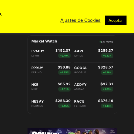
a,
Ajustes de Cookies
Aceptar
Market Watch
EN VIVO
$152.07
$259.37
LVMUY
AAPL
LVMH
+2.40%
APPLE
+0.13%
$36.88
$328.57
PPRUY
GOOGL
KERING
+1.75%
GOOGLE
+0.96%
$65.92
$97.31
NKE
ADDYY
NIKE
+1.01%
ADIDAS
+1.03%
$258.30
$376.19
HESAY
RACE
HERMÈS
+3.45%
FERRARI
+1.44%