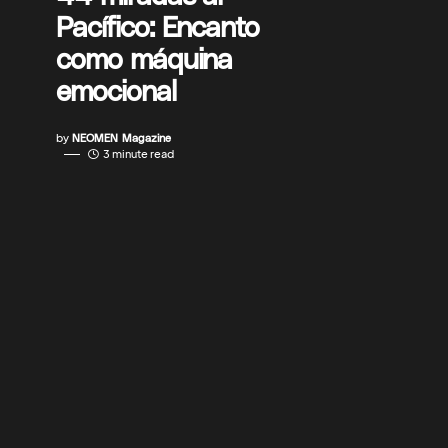
Pacífico: Encanto
como máquina
emocional
by
NEOMEN Magazine
3 minute read