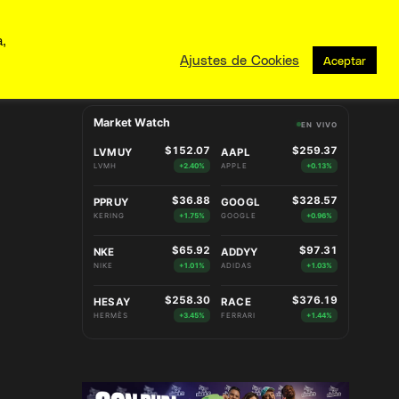
a,
Ajustes de Cookies
Aceptar
Market Watch
EN VIVO
$152.07
$259.37
LVMUY
AAPL
LVMH
+2.40%
APPLE
+0.13%
$36.88
$328.57
PPRUY
GOOGL
KERING
+1.75%
GOOGLE
+0.96%
$65.92
$97.31
NKE
ADDYY
NIKE
+1.01%
ADIDAS
+1.03%
$258.30
$376.19
HESAY
RACE
HERMÈS
+3.45%
FERRARI
+1.44%