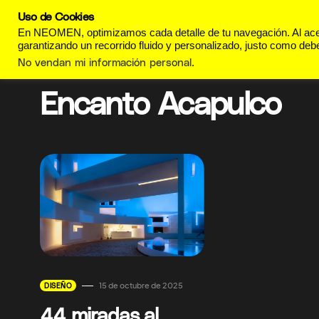
Uso de Cookies
REVISTA
ESTILO DE
En NEOMEN, optimizamos cada detalle de tu navegación. Al acept
garantizando un recorrido fluido y personalizado, justo como debe
No vendan mi información personal
.
Encanto Acapulco
15 de octubre de 2025
DISEÑO
44 miradas al