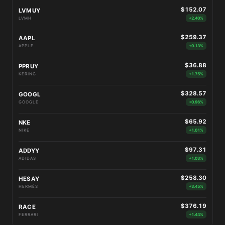
$152.07
LVMUY
LVMH
+2.40%
$259.37
AAPL
APPLE
+0.13%
$36.88
PPRUY
KERING
+1.75%
$328.57
GOOGL
GOOGLE
+0.96%
$65.92
NKE
NIKE
+1.01%
$97.31
ADDYY
ADIDAS
+1.03%
$258.30
HESAY
HERMÈS
+3.45%
$376.19
RACE
FERRARI
+1.44%