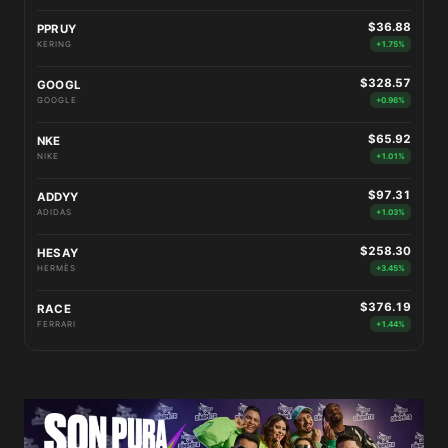
$36.88
PPRUY
KERING
+1.75%
$328.57
GOOGL
GOOGLE
+0.96%
$65.92
NKE
NIKE
+1.01%
$97.31
ADDYY
ADIDAS
+1.03%
$258.30
HESAY
HERMÈS
+3.45%
$376.19
RACE
FERRARI
+1.44%