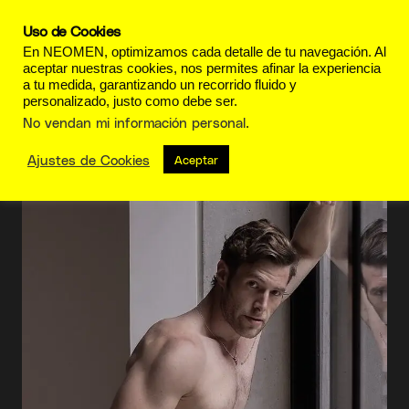
Uso de Cookies
En NEOMEN, optimizamos cada detalle de tu navegación. Al
aceptar nuestras cookies, nos permites afinar la experiencia
a tu medida, garantizando un recorrido fluido y
personalizado, justo como debe ser.
MG Motor
No vendan mi información personal
.
Ajustes de Cookies
Aceptar