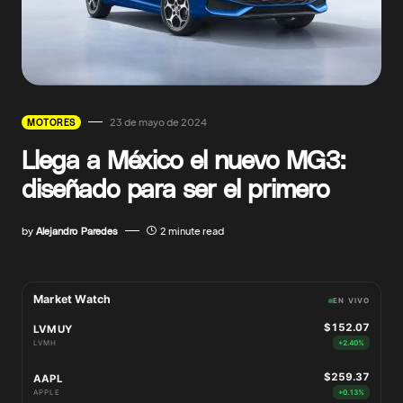
23 de mayo de 2024
MOTORES
Llega a México el nuevo MG3:
diseñado para ser el primero
by
Alejandro Paredes
2 minute read
Market Watch
EN VIVO
$152.07
LVMUY
LVMH
+2.40%
$259.37
AAPL
APPLE
+0.13%