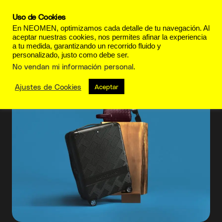
Uso de Cookies
En NEOMEN, optimizamos cada detalle de tu navegación. Al
aceptar nuestras cookies, nos permites afinar la experiencia
a tu medida, garantizando un recorrido fluido y
personalizado, justo como debe ser.
Montblanc
No vendan mi información personal
.
Ajustes de Cookies
Aceptar