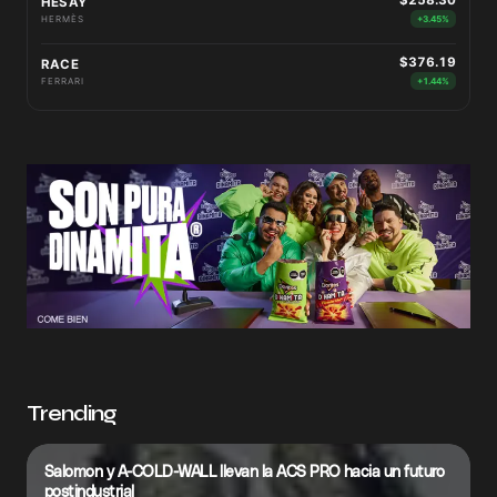
HESAY
HERMÈS
+3.45%
$376.19
RACE
FERRARI
+1.44%
Trending
Salomon y A-COLD-WALL llevan la ACS PRO hacia un futuro
postindustrial