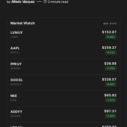
by
Alfredo Vázquez
2 minute read
Market Watch
EN VIVO
$152.07
LVMUY
LVMH
+2.40%
$259.37
AAPL
APPLE
+0.13%
$36.88
PPRUY
KERING
+1.75%
$328.57
GOOGL
GOOGLE
+0.96%
$65.92
NKE
NIKE
+1.01%
$97.31
ADDYY
ADIDAS
+1.03%
$258.30