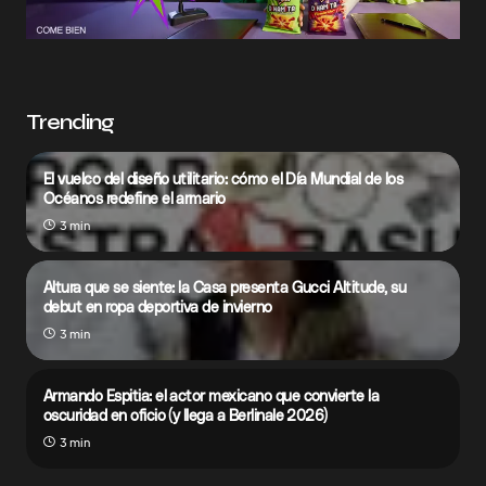
Trending
El vuelco del diseño utilitario: cómo el Día Mundial de los
Océanos redefine el armario
3 min
Altura que se siente: la Casa presenta Gucci Altitude, su
debut en ropa deportiva de invierno
3 min
Armando Espitia: el actor mexicano que convierte la
oscuridad en oficio (y llega a Berlinale 2026)
3 min