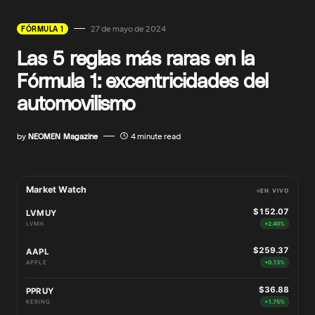
27 de mayo de 2024
FÓRMULA 1
Las 5 reglas más raras en la
Fórmula 1: excentricidades del
automovilismo
by
NEOMEN Magazine
4 minute read
Market Watch
EN VIVO
$152.07
LVMUY
LVMH
+2.40%
$259.37
AAPL
APPLE
+0.13%
$36.88
PPRUY
KERING
+1.75%