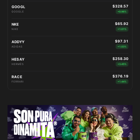
$328.57
GOOGL
GOOGLE
+0.96%
$65.92
NKE
NIKE
+1.01%
$97.31
ADDYY
ADIDAS
+1.03%
$258.30
HESAY
HERMÈS
+3.45%
$376.19
RACE
FERRARI
+1.44%