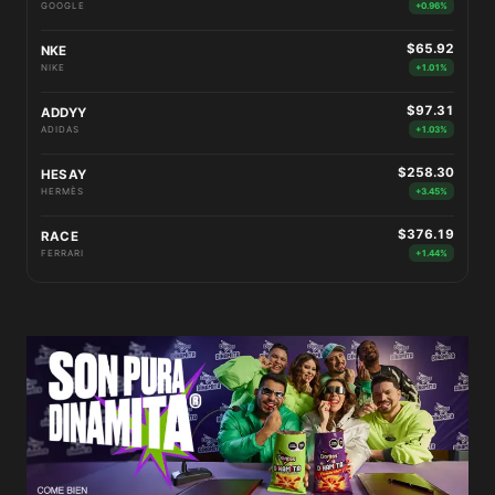
GOOGLE
+0.96%
$65.92
NKE
NIKE
+1.01%
$97.31
ADDYY
ADIDAS
+1.03%
$258.30
HESAY
HERMÈS
+3.45%
$376.19
RACE
FERRARI
+1.44%