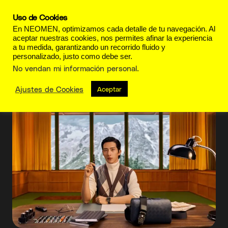
Uso de Cookies
En NEOMEN, optimizamos cada detalle de tu navegación. Al
aceptar nuestras cookies, nos permites afinar la experiencia
a tu medida, garantizando un recorrido fluido y
personalizado, justo como debe ser.
Sfumato
No vendan mi información personal
.
Ajustes de Cookies
Aceptar