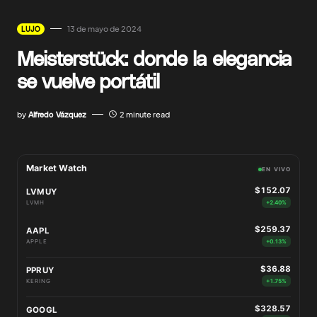
13 de mayo de 2024
LUJO
Meisterstück: donde la elegancia
se vuelve portátil
by
Alfredo Vázquez
2 minute read
Market Watch
EN VIVO
$152.07
LVMUY
LVMH
+2.40%
$259.37
AAPL
APPLE
+0.13%
$36.88
PPRUY
KERING
+1.75%
$328.57
GOOGL