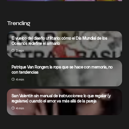
Trending
El vuelco del diseño utilitario: cómo el Día Mundial de los
Océanos redefine el armario
3 min
Patrique Van Rongen: la ropa que se hace con memoria, no
con tendencias
4 min
San Valentín sin manual de instrucciones: lo que regalar (y
regalarse) cuando el amor va más allá de la pareja
4 min