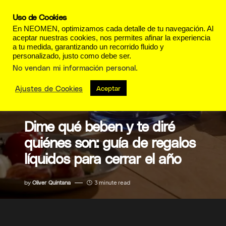
Uso de Cookies
En NEOMEN, optimizamos cada detalle de tu navegación. Al
aceptar nuestras cookies, nos permites afinar la experiencia
a tu medida, garantizando un recorrido fluido y
personalizado, justo como debe ser.
No vendan mi información personal
.
Ajustes de Cookies
Aceptar
GOURMET
Dime qué beben y te diré
quiénes son: guía de regalos
líquidos para cerrar el año
by
Oliver Quintana
3 minute read