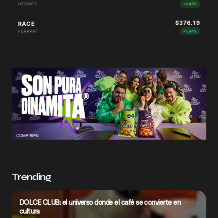
HERMÈS
+3.45%
$376.19
RACE
FERRARI
+1.44%
Trending
DOLCE CLUB: el universo donde el café se convierte en
cultura