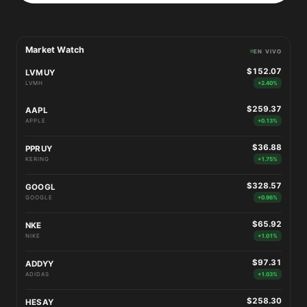
Market Watch
EN VIVO
$152.07
LVMUY
LVMH
+2.40%
$259.37
AAPL
APPLE
+0.13%
$36.88
PPRUY
KERING
+1.75%
$328.57
GOOGL
GOOGLE
+0.96%
$65.92
NKE
NIKE
+1.01%
$97.31
ADDYY
ADIDAS
+1.03%
$258.30
HESAY