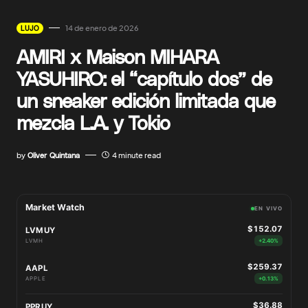
14 de enero de 2026
LUJO
AMIRI x Maison MIHARA
YASUHIRO: el “capítulo dos” de
un sneaker edición limitada que
mezcla L.A. y Tokio
by
Oliver Quintana
4 minute read
Market Watch
EN VIVO
$152.07
LVMUY
LVMH
+2.40%
$259.37
AAPL
APPLE
+0.13%
$36.88
PPRUY