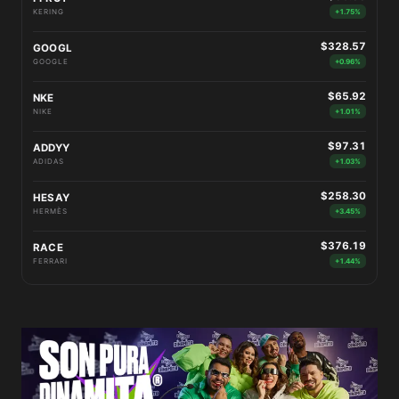
KERING
+1.75%
$328.57
GOOGL
GOOGLE
+0.96%
$65.92
NKE
NIKE
+1.01%
$97.31
ADDYY
ADIDAS
+1.03%
$258.30
HESAY
HERMÈS
+3.45%
$376.19
RACE
FERRARI
+1.44%