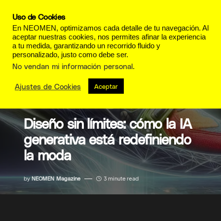
Uso de Cookies
En NEOMEN, optimizamos cada detalle de tu navegación. Al
aceptar nuestras cookies, nos permites afinar la experiencia
a tu medida, garantizando un recorrido fluido y
personalizado, justo como debe ser.
No vendan mi información personal
.
Ajustes de Cookies
Aceptar
POINTS OF VIEW
Diseño sin límites: cómo la IA
generativa está redefiniendo
la moda
by
NEOMEN Magazine
3 minute read