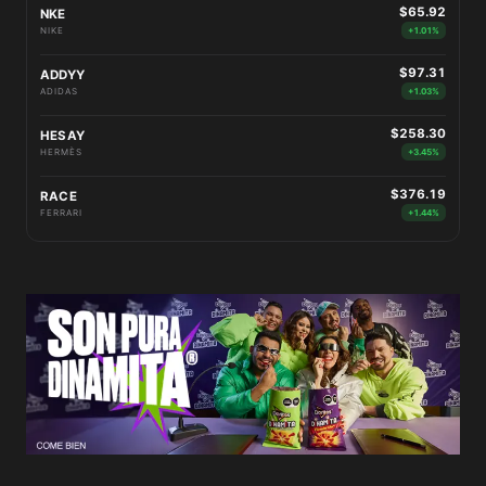
$65.92
NKE
NIKE
+1.01%
$97.31
ADDYY
ADIDAS
+1.03%
$258.30
HESAY
HERMÈS
+3.45%
$376.19
RACE
FERRARI
+1.44%