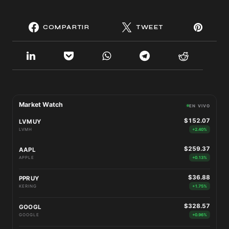
COMPARTIR
TWEET
Market Watch
EN VIVO
$152.07
LVMUY
LVMH
+2.40%
$259.37
AAPL
APPLE
+0.13%
$36.88
PPRUY
KERING
+1.75%
$328.57
GOOGL
GOOGLE
+0.96%