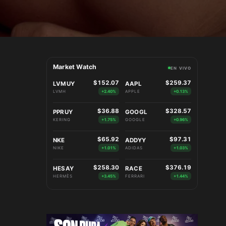
Market Watch
EN VIVO
$152.07
$259.37
LVMUY
AAPL
LVMH
+2.40%
APPLE
+0.13%
$36.88
$328.57
PPRUY
GOOGL
KERING
+1.75%
GOOGLE
+0.96%
$65.92
$97.31
NKE
ADDYY
NIKE
+1.01%
ADIDAS
+1.03%
$258.30
$376.19
HESAY
RACE
HERMÈS
+3.45%
FERRARI
+1.44%