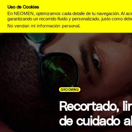
Uso de Cookies
REVISTA
ESTILO DE
En NEOMEN, optimizamos cada detalle de tu navegación. Al acept
garantizando un recorrido fluido y personalizado, justo como debe
No vendan mi información personal
.
GROOMING
Recortado, li
de cuidado al