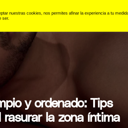
 VIDA
PANORAMA
DEPORTES
ar nuestras cookies, nos permites afinar la experiencia a tu medid
 ser.
mpio y ordenado: Tips
 rasurar la zona íntima