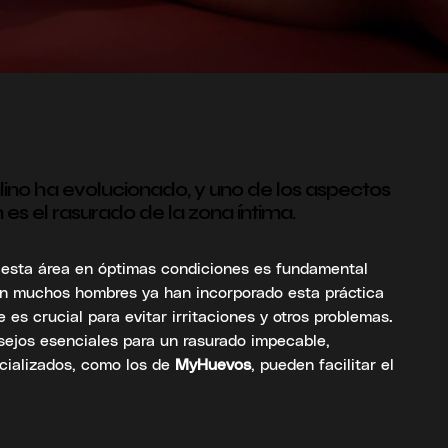
ino ha evolucionado, y uno de los aspectos
es el rasurado de la zona íntima.
r esta área en óptimas condiciones es fundamental
bien muchos hombres ya han incorporado esta práctica
 es crucial para evitar irritaciones y otros problemas.
ejos esenciales para un rasurado impecable,
ializados, como los de
MyHuevos
, pueden facilitar el