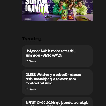
Trending
Hollywood Noir: la noche antes del
amanecer – AMIRI AW/25
3 min
GUESS Watches y la colección cápsula
pride: tres relojes que celebran cada
tonalidad del amor
3 min
INFINITI QX60 2026: lujo japonés, tecnología