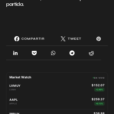
partida.
COMPARTIR
TWEET
Market Watch
EN VIVO
$152.07
LVMUY
LVMH
+2.40%
$259.37
AAPL
APPLE
+0.13%
$36.88