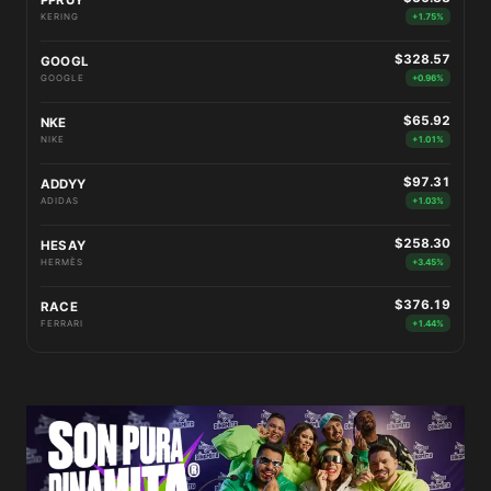
PPRUY
KERING
+1.75%
$328.57
GOOGL
GOOGLE
+0.96%
$65.92
NKE
NIKE
+1.01%
$97.31
ADDYY
ADIDAS
+1.03%
$258.30
HESAY
HERMÈS
+3.45%
$376.19
RACE
FERRARI
+1.44%