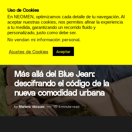
Uso de Cookies
En NEOMEN, optimizamos cada detalle de tu navegación. Al
aceptar nuestras cookies, nos permites afinar la experiencia
a tu medida, garantizando un recorrido fluido y
personalizado, justo como debe ser.
No vendan mi información personal
.
Ajustes de Cookies
Aceptar
MODA
Más allá del Blue Jean:
descifrando el código de la
nueva comodidad urbana
by
Mariana Vázquez
4 minute read