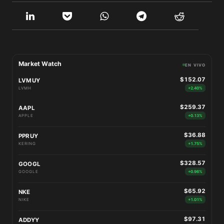
Market Watch
EN VIVO
$152.07
LVMUY
LVMH
+2.40%
$259.37
AAPL
APPLE
+0.13%
$36.88
PPRUY
KERING
+1.75%
$328.57
GOOGL
GOOGLE
+0.96%
$65.92
NKE
NIKE
+1.01%
$97.31
ADDYY