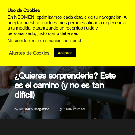
Uso de Cookies
En NEOMEN, optimizamos cada detalle de tu navegación. Al
aceptar nuestras cookies, nos permites afinar la experiencia
a tu medida, garantizando un recorrido fluido y
personalizado, justo como debe ser.
No vendan mi información personal
.
Ajustes de Cookies
Aceptar
MODA
¿Quieres sorprenderla? Este
es el camino (y no es tan
difícil)
by
NEOMEN Magazine
2 minute read