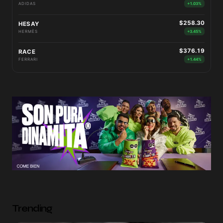
ADIDAS
+1.03%
$258.30
HESAY
HERMÈS
+3.45%
$376.19
RACE
FERRARI
+1.44%
Trending