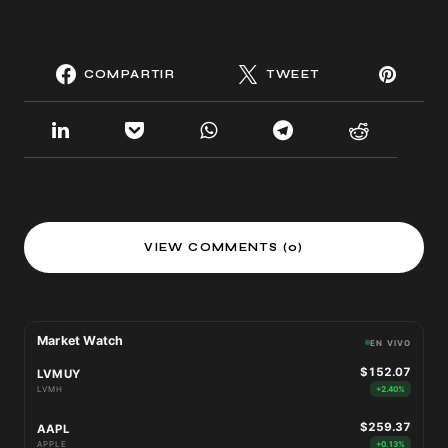
COMPARTIR
TWEET
VIEW COMMENTS (0)
Market Watch
EN VIVO
$152.07
LVMUY
LVMH
+2.40%
$259.37
AAPL
APPLE
+0.13%