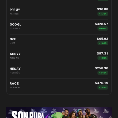
$36.88
PPRUY
KERING
+1.75%
$328.57
GOOGL
GOOGLE
+0.96%
$65.92
NKE
NIKE
+1.01%
$97.31
ADDYY
ADIDAS
+1.03%
$258.30
HESAY
HERMÈS
+3.45%
$376.19
RACE
FERRARI
+1.44%