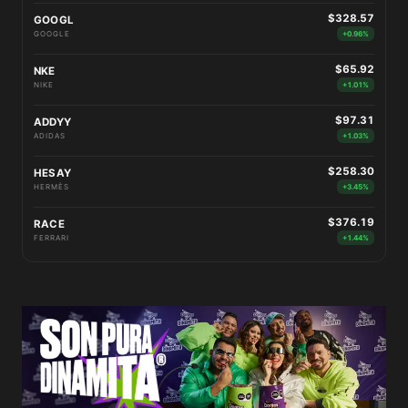
$328.57
GOOGL
GOOGLE
+0.96%
$65.92
NKE
NIKE
+1.01%
$97.31
ADDYY
ADIDAS
+1.03%
$258.30
HESAY
HERMÈS
+3.45%
$376.19
RACE
FERRARI
+1.44%