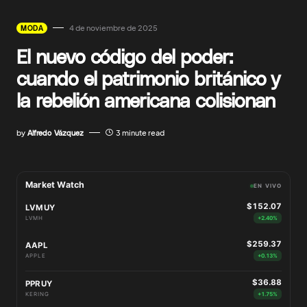
4 de noviembre de 2025
MODA
El nuevo código del poder:
cuando el patrimonio británico y
la rebelión americana colisionan
by
Alfredo Vázquez
3 minute read
Market Watch
EN VIVO
$152.07
LVMUY
LVMH
+2.40%
$259.37
AAPL
APPLE
+0.13%
$36.88
PPRUY
KERING
+1.75%