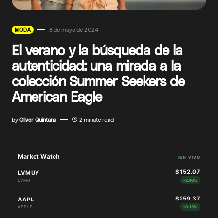
8 de mayo de 2024
MODA
El verano y la búsqueda de la
autenticidad: una mirada a la
colección Summer Seekers de
American Eagle
by
Oliver Quintana
2 minute read
Market Watch
EN VIVO
$152.07
LVMUY
LVMH
+2.40%
$259.37
AAPL
APPLE
+0.13%