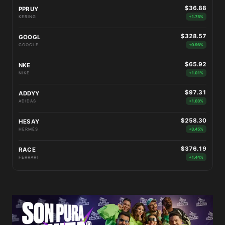
$36.88
PPRUY
KERING
+1.75%
$328.57
GOOGL
GOOGLE
+0.96%
$65.92
NKE
NIKE
+1.01%
$97.31
ADDYY
ADIDAS
+1.03%
$258.30
HESAY
HERMÈS
+3.45%
$376.19
RACE
FERRARI
+1.44%