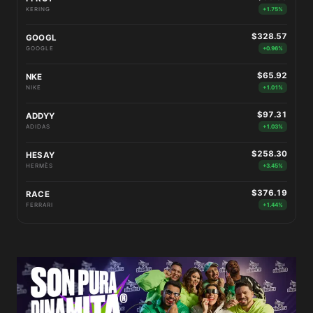
KERING
+1.75%
$328.57
GOOGL
GOOGLE
+0.96%
$65.92
NKE
NIKE
+1.01%
$97.31
ADDYY
ADIDAS
+1.03%
$258.30
HESAY
HERMÈS
+3.45%
$376.19
RACE
FERRARI
+1.44%