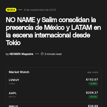
8 de septiembre de 2025
MODA
NO NAME y Salim consolidan la
presencia de México y LATAM en
la escena internacional desde
Tokio
by
NEOMEN Magazine
3 minute read
Market Watch
EN VIVO
$152.07
LVMUY
LVMH
+2.40%
$259.37
AAPL
APPLE
+0.13%
$36.88
PPRUY