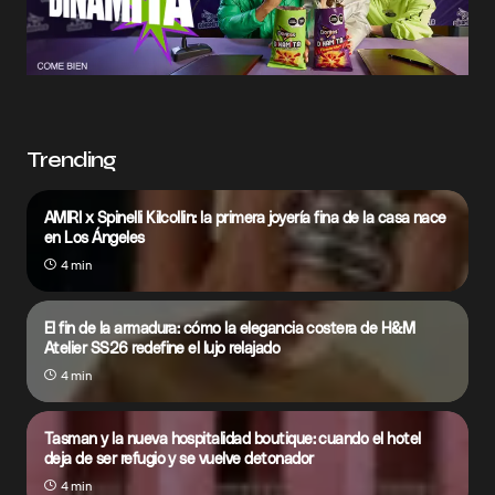
Trending
AMIRI x Spinelli Kilcollin: la primera joyería fina de la casa nace
en Los Ángeles
4 min
El fin de la armadura: cómo la elegancia costera de H&M
Atelier SS26 redefine el lujo relajado
4 min
Tasman y la nueva hospitalidad boutique: cuando el hotel
deja de ser refugio y se vuelve detonador
4 min