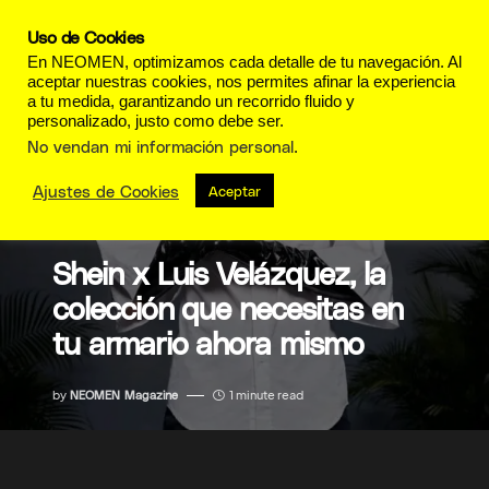
Uso de Cookies
En NEOMEN, optimizamos cada detalle de tu navegación. Al
aceptar nuestras cookies, nos permites afinar la experiencia
a tu medida, garantizando un recorrido fluido y
personalizado, justo como debe ser.
No vendan mi información personal
.
Ajustes de Cookies
Aceptar
MODA
Shein x Luis Velázquez, la
colección que necesitas en
tu armario ahora mismo
by
NEOMEN Magazine
1 minute read