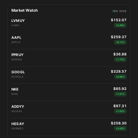
Market Watch
EN VIVO
$152.07
LVMUY
LVMH
+2.40%
$259.37
AAPL
APPLE
+0.13%
$36.88
PPRUY
KERING
+1.75%
$328.57
GOOGL
GOOGLE
+0.96%
$65.92
NKE
NIKE
+1.01%
$97.31
ADDYY
ADIDAS
+1.03%
$258.30
HESAY
HERMÈS
+3.45%