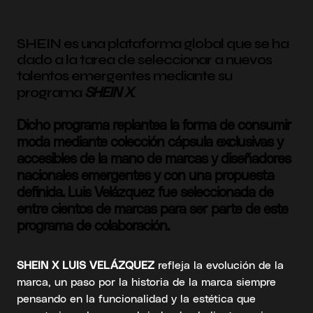
SHEIN es una plataforma global que se ha
dado a la tarea de seleccionar a nuevos
talentos emergentes mediante su
SHEIN X
programa
.
Dicho programa replantea la forma de consumir
moda mediante colección cápsula exclusivas y
accesibles de la mano de marcas y diseñadores
nacionales emergentes y con una propuesta
definida. Luis Velázquez fue seleccionada de
entre cientos de marcas para ser parte de este
programa de colaboración.
SHEIN X LUIS VELÁZQUEZ
refleja la evolución de la
marca, un paso por la historia de la marca siempre
pensando en la funcionalidad y la estética que