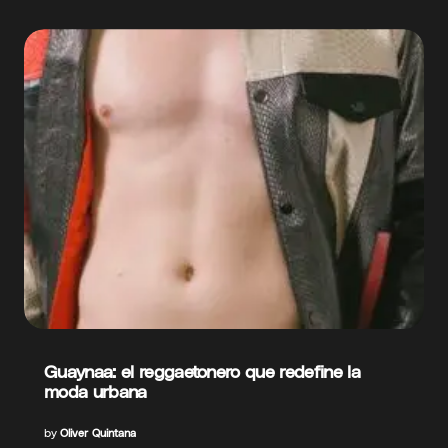
Guaynaa: el reggaetonero que redefine la
moda urbana
by
Oliver Quintana