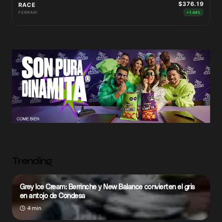
$376.19
RACE
FERRARI
+1.44%
Trending
Grey Ice Cream: Berrinche y New Balance convierten el gris
en antojo de Condesa
4 min