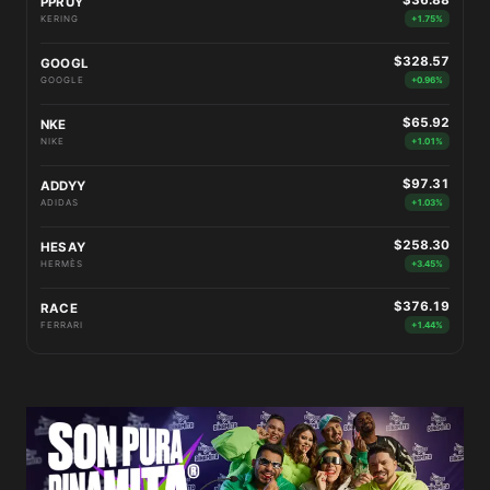
$36.88
PPRUY
KERING
+1.75%
$328.57
GOOGL
GOOGLE
+0.96%
$65.92
NKE
NIKE
+1.01%
$97.31
ADDYY
ADIDAS
+1.03%
$258.30
HESAY
HERMÈS
+3.45%
$376.19
RACE
FERRARI
+1.44%