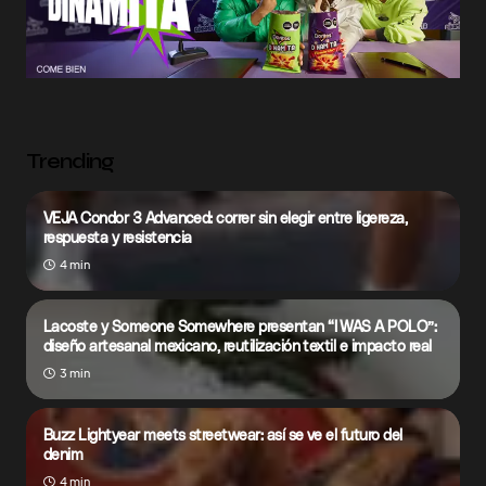
Trending
VEJA Condor 3 Advanced: correr sin elegir entre ligereza,
respuesta y resistencia
4 min
Lacoste y Someone Somewhere presentan “I WAS A POLO”:
diseño artesanal mexicano, reutilización textil e impacto real
3 min
Buzz Lightyear meets streetwear: así se ve el futuro del
denim
4 min