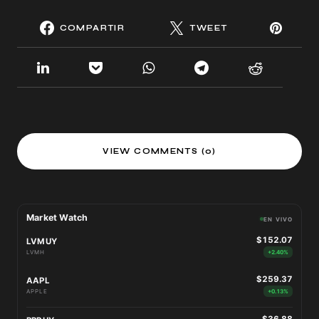
COMPARTIR
TWEET
VIEW COMMENTS (0)
Market Watch
EN VIVO
$152.07
LVMUY
LVMH
+2.40%
$259.37
AAPL
APPLE
+0.13%