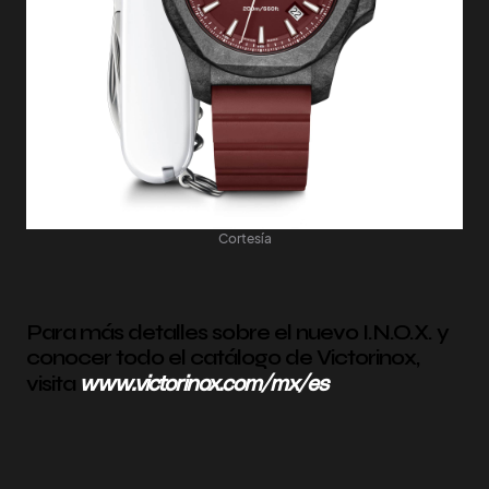
Cortesía
Para más detalles sobre el nuevo I.N.O.X. y
conocer todo el catálogo de Victorinox,
www.victorinox.com/mx/es
visita