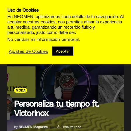
Uso de Cookies
En NEOMEN, optimizamos cada detalle de tu navegación. Al
aceptar nuestras cookies, nos permites afinar la experiencia
a tu medida, garantizando un recorrido fluido y
personalizado, justo como debe ser.
No vendan mi información personal
.
Ajustes de Cookies
Aceptar
MODA
Personaliza tu tiempo ft.
Victorinox
by
NEOMEN Magazine
1 minute read