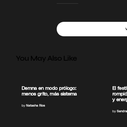
You May Also Like
Demna en modo prólogo:
El fes
menos grito, más sistema
rompió
y ener
by
Natasha Rios
by
Sandra