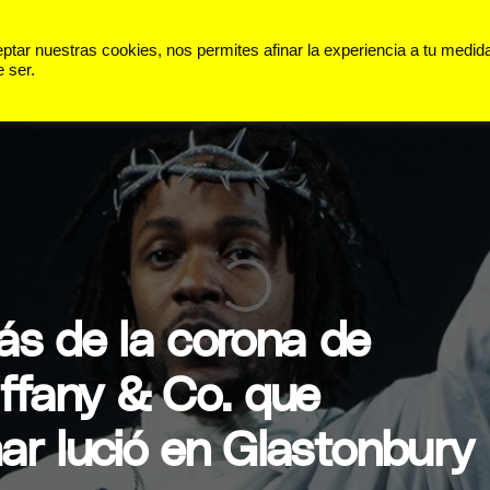
 VIDA
PANORAMA
DEPORTES
ar nuestras cookies, nos permites afinar la experiencia a tu medid
 ser.
ás de la corona de
iffany & Co. que
ar lució en Glastonbury