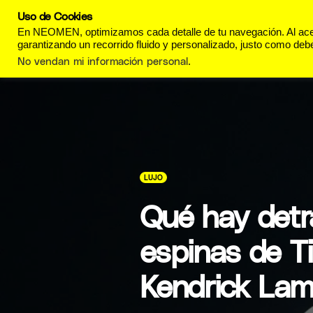
Uso de Cookies
REVISTA
ESTILO DE
En NEOMEN, optimizamos cada detalle de tu navegación. Al acept
garantizando un recorrido fluido y personalizado, justo como debe
No vendan mi información personal
.
LUJO
Qué hay detr
espinas de T
Kendrick Lam