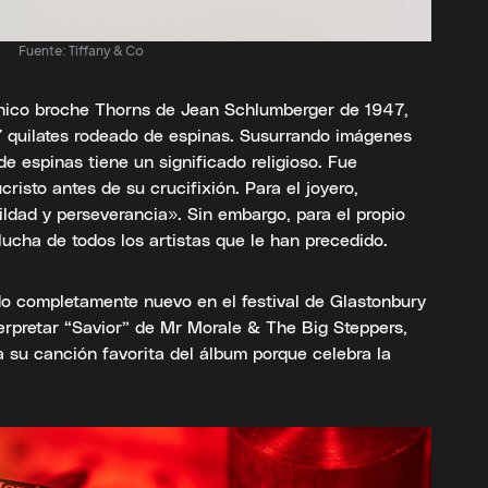
Fuente: Tiffany & Co
cónico broche Thorns de Jean Schlumberger de 1947,
7 quilates rodeado de espinas. Susurrando imágenes
e espinas tiene un significado religioso. Fue
risto antes de su crucifixión. Para el joyero,
ildad y perseverancia». Sin embargo, para el propio
lucha de todos los artistas que le han precedido.
ado completamente nuevo en el festival de Glastonbury
erpretar “Savior” de Mr Morale & The Big Steppers,
ra su canción favorita del álbum porque celebra la