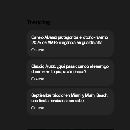
Trending
Canelo Álvarez protagoniza el otoño-invierno
2025 de AMIRI: elegancia en guardia alta
3 min
Claudio Aluzzi: ¿qué pasa cuando el enemigo
duerme en tu propia almohada?
4 min
Septiembre tricolor en Miami y Miami Beach:
una fiesta mexicana con sabor
3 min