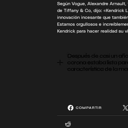
Según Vogue, Alexandre Arnault, 
de Tiffany & Co, dijo: «Kendrick L
innovación incesante que también 
Estamos orgullosos e increíbleme
Kendrick para hacer realidad su vi
Después de casi un año 
corona estaba lista pa
característica de la ma
COMPARTIR