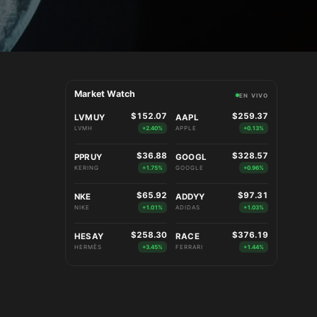
Market Watch
EN VIVO
$152.07
$259.37
LVMUY
AAPL
LVMH
+2.40%
APPLE
+0.13%
$36.88
$328.57
PPRUY
GOOGL
KERING
+1.75%
GOOGLE
+0.96%
$65.92
$97.31
NKE
ADDYY
NIKE
+1.01%
ADIDAS
+1.03%
$258.30
$376.19
HESAY
RACE
HERMÈS
+3.45%
FERRARI
+1.44%