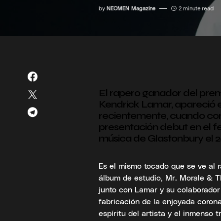
by
NEOMEN Magazine
2 minute read
El rapero ganador del pr
Kendrick Lamar, apareció en
recientemente, cuando co
presentación debut en el fe
música de Glastonbury el 26
Es el mismo tocado que se ve al r
álbum de estudio, Mr. Morale & Th
junto con Lamar y su colaborador
fabricación de la enjoyada corona 
espíritu del artista y el inmenso 