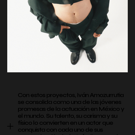
Con estos proyectos, Iván Amozurrutia
se consolida como una de las jóvenes
promesas de la actuación en México y
el mundo. Su talento, su carisma y su
físico lo convierten en un actor que
conquista con cada uno de sus