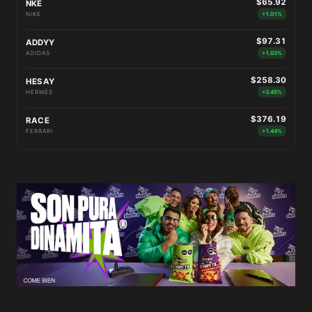
$65.92
NKE
NIKE
+1.01%
$97.31
ADDYY
ADIDAS
+1.03%
$258.30
HESAY
HERMÈS
+3.45%
$376.19
RACE
FERRARI
+1.44%