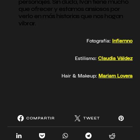
personajes. Sin duda, Iván tiene mucho
que ofrecer y estamos ansiosos por
verlo en más historias que nos hagan
vibrar.
Fotografía:
Infiernno
Estilismo:
Claudia Váldez
Hair & Makeup:
Mariam Lovera
COMPARTIR
TWEET