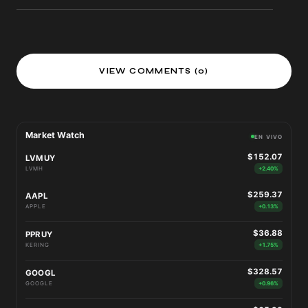
VIEW COMMENTS (0)
Market Watch
EN VIVO
$152.07
LVMUY
LVMH
+2.40%
$259.37
AAPL
APPLE
+0.13%
$36.88
PPRUY
KERING
+1.75%
$328.57
GOOGL
GOOGLE
+0.96%