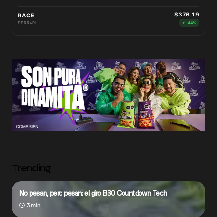
$376.19
RACE
FERRARI
+1.44%
Trending
No pesan, pero pesan: el giro B30 Countdown Tech
3 min