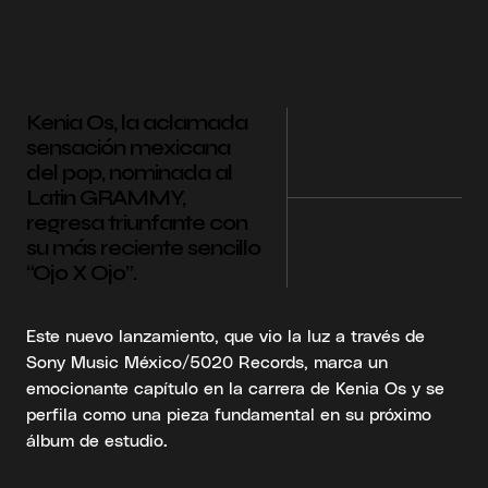
Kenia Os, la aclamada
sensación mexicana
del pop, nominada al
Latin GRAMMY,
regresa triunfante con
su más reciente sencillo
“Ojo X Ojo”.
Este nuevo lanzamiento, que vio la luz a través de
Sony Music México/5020 Records, marca un
emocionante capítulo en la carrera de Kenia Os y se
perfila como una pieza fundamental en su próximo
álbum de estudio.