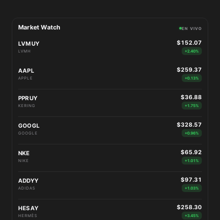
Market Watch
EN VIVO
$152.07
LVMUY
LVMH
+2.40%
$259.37
AAPL
APPLE
+0.13%
$36.88
PPRUY
KERING
+1.75%
$328.57
GOOGL
GOOGLE
+0.96%
$65.92
NKE
NIKE
+1.01%
$97.31
ADDYY
ADIDAS
+1.03%
$258.30
HESAY
HERMÈS
+3.45%