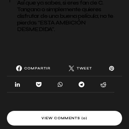
Así que ya sabes, si eres fan de C.
Tangana o simplemente quieres
disfrutar de una buena película, no te
pierdas “ESTA AMBICIÓN
DESMEDIDA”.
COMPARTIR
TWEET
VIEW COMMENTS (0)