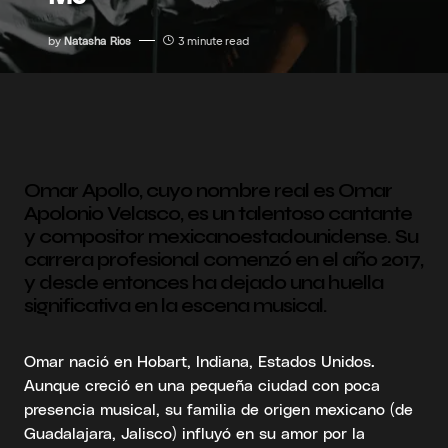
by
Natasha Rios
3 minute read
Omar Apollo, cuyo nombre real es Omar
Apolonio Velasco, es un talentoso cantante
y compositor mexicanoestadounidense. Su
carrera profesional comenzó en el año 2017,
y desde entonces ha dejado una huella
significativa en la escena musical.
Omar nació en Hobart, Indiana, Estados Unidos.
Aunque creció en una pequeña ciudad con poca
presencia musical, su familia de origen mexicano (de
Guadalajara, Jalisco) influyó en su amor por la