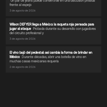
Un par de jeans puede convertirse en una discusión privada
frente al espejo
3 de agosto de 2026
Wilson DEFYER llega a México: la raqueta roja pensada para
jugar al ataque
Probada durante su desarrollo con jugadores
del circuito profesional y
3 de agosto de 2026
El vino bajó del pedestal: así cambia la forma de brindar en
México
Durante décadas, abrir una botella de vino en
muchas casas mexicanas requería
2 de agosto de 2026