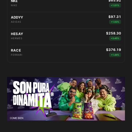
$65.92
NKE
NIKE
+1.01%
$97.31
ADDYY
ADIDAS
+1.03%
$258.30
HESAY
HERMÈS
+3.45%
$376.19
RACE
FERRARI
+1.44%