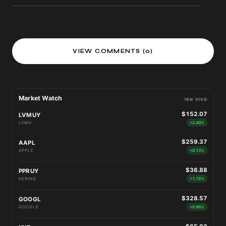
VIEW COMMENTS (0)
Market Watch
EN VIVO
$152.07
LVMUY
LVMH
+2.40%
$259.37
AAPL
APPLE
+0.13%
$36.88
PPRUY
KERING
+1.75%
$328.57
GOOGL
GOOGLE
+0.96%