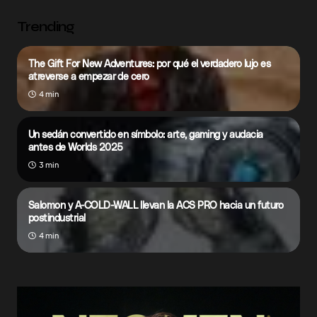
Trending
The Gift For New Adventures: por qué el verdadero lujo es
atreverse a empezar de cero
4 min
Un sedán convertido en símbolo: arte, gaming y audacia
antes de Worlds 2025
3 min
Salomon y A-COLD-WALL llevan la ACS PRO hacia un futuro
postindustrial
4 min