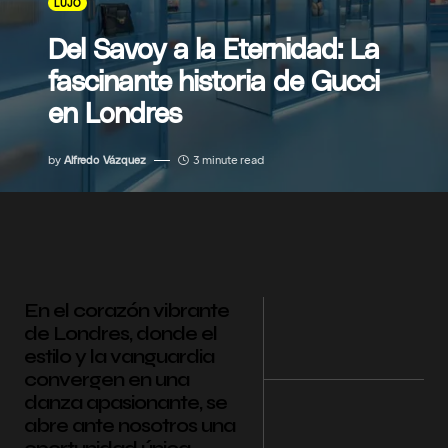
LUJO
Del Savoy a la Eternidad: La
fascinante historia de Gucci
en Londres
by
Alfredo Vázquez
3 minute read
En el corazón vibrante
de Londres, donde el
estilo y la vanguardia
convergen en una
danza apasionante, se
abre ante nosotros una