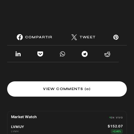
COMPARTIR
TWEET
VIEW COMMENTS (0)
Market Watch
EN VIVO
$152.07
LVMUY
LVMH
+2.40%