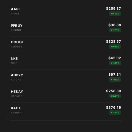
$259.37
AAPL
APPLE
+0.13%
$36.88
PPRUY
KERING
+1.75%
$328.57
GOOGL
GOOGLE
+0.96%
$65.92
NKE
NIKE
+1.01%
$97.31
ADDYY
ADIDAS
+1.03%
$258.30
HESAY
HERMÈS
+3.45%
$376.19
RACE
FERRARI
+1.44%