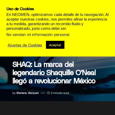
Uso de Cookies
En NEOMEN, optimizamos cada detalle de tu navegación. Al
aceptar nuestras cookies, nos permites afinar la experiencia
a tu medida, garantizando un recorrido fluido y
personalizado, justo como debe ser.
No vendan mi información personal
.
Ajustes de Cookies
Aceptar
MODA
SHAQ: La marca del
legendario Shaquille O’Neal
llegó a revolucionar México
by
Mariana Vázquez
2 minute read