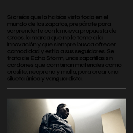
Si creías que lo habías visto todo en el
mundo de los zapatos, prepárate para
sorprenderte con la nueva propuesta de
Crocs, la marca que no le teme a la
innovación y que siempre busca ofrecer
comodidad y estilo a sus seguidores. Se
trata de Echo Storm, unas zapatillas sin
cordones que combinan materiales como
croslite, neopreno y malla, para crear una
silueta única y vanguardista.