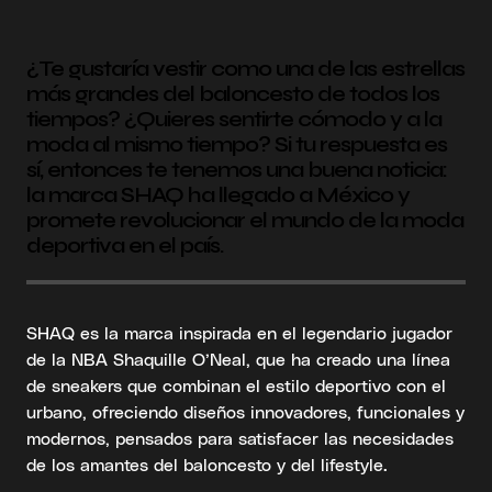
¿Te gustaría vestir como una de las estrellas
más grandes del baloncesto de todos los
tiempos? ¿Quieres sentirte cómodo y a la
moda al mismo tiempo? Si tu respuesta es
sí, entonces te tenemos una buena noticia:
la marca SHAQ ha llegado a México y
promete revolucionar el mundo de la moda
deportiva en el país.
SHAQ es la marca inspirada en el legendario jugador
de la NBA Shaquille O’Neal, que ha creado una línea
de sneakers que combinan el estilo deportivo con el
urbano, ofreciendo diseños innovadores, funcionales y
modernos, pensados para satisfacer las necesidades
de los amantes del baloncesto y del lifestyle.