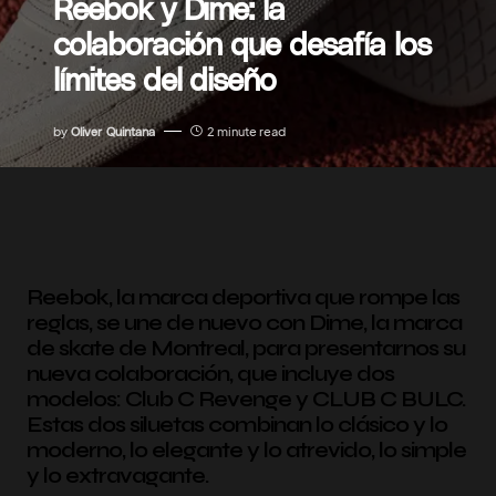
Reebok y Dime: la
colaboración que desafía los
límites del diseño
by
Oliver Quintana
2 minute read
Reebok, la marca deportiva que rompe las
reglas, se une de nuevo con Dime, la marca
de skate de Montreal, para presentarnos su
nueva colaboración, que incluye dos
modelos: Club C Revenge y CLUB C BULC.
Estas dos siluetas combinan lo clásico y lo
moderno, lo elegante y lo atrevido, lo simple
y lo extravagante.