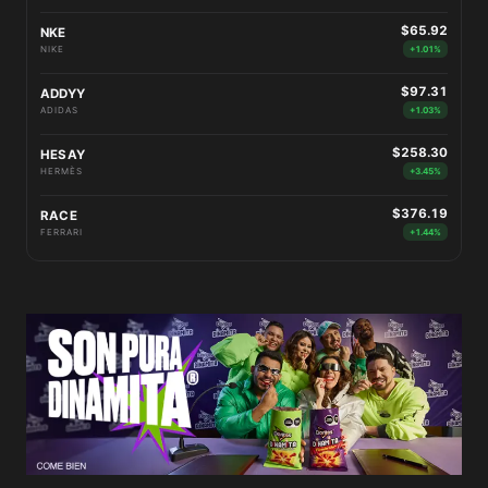
$65.92
NKE
NIKE
+1.01%
$97.31
ADDYY
ADIDAS
+1.03%
$258.30
HESAY
HERMÈS
+3.45%
$376.19
RACE
FERRARI
+1.44%