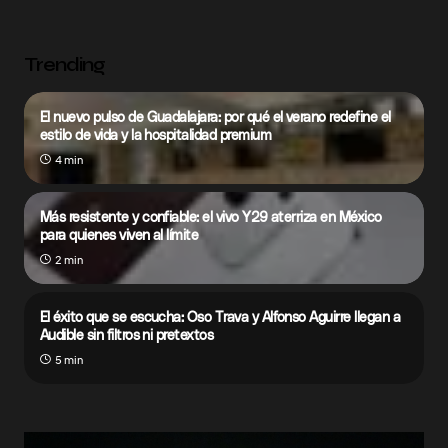
Trending
El nuevo pulso de Guadalajara: por qué el verano redefine el
estilo de vida y la hospitalidad premium
4 min
Más resistente y confiable: el vivo Y29 aterriza en México
para quienes viven al límite
2 min
El éxito que se escucha: Oso Trava y Alfonso Aguirre llegan a
Audible sin filtros ni pretextos
5 min