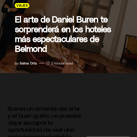
VIAJES
El arte de Daniel Buren te
sorprenderá en los hoteles
más espectaculares de
Belmond
by
Salma Orta
2 minute read
Si eres un amante del arte
y el buen gusto, no puedes
dejar escapar la
oportunidad de vivir una
experiencia inolvidable