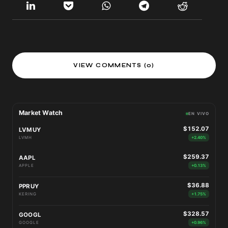
VIEW COMMENTS (0)
Market Watch
EN VIVO
$152.07
LVMUY
LVMH
+2.40%
$259.37
AAPL
APPLE
+0.13%
$36.88
PPRUY
KERING
+1.75%
$328.57
GOOGL
GOOGLE
+0.96%