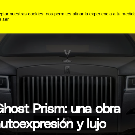
 VIDA
PANORAMA
DEPORTES
ar nuestras cookies, nos permites afinar la experiencia a tu medid
 ser.
Ghost Prism: una obra
utoexpresión y lujo