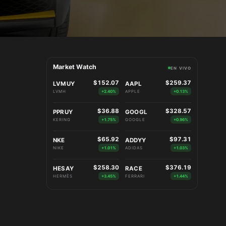
Market Watch
EN VIVO
$152.07
$259.37
LVMUY
AAPL
LVMH
+2.40%
APPLE
+0.13%
$36.88
$328.57
PPRUY
GOOGL
KERING
+1.75%
GOOGLE
+0.96%
$65.92
$97.31
NKE
ADDYY
NIKE
+1.01%
ADIDAS
+1.03%
$258.30
$376.19
HESAY
RACE
HERMÈS
+3.45%
FERRARI
+1.44%