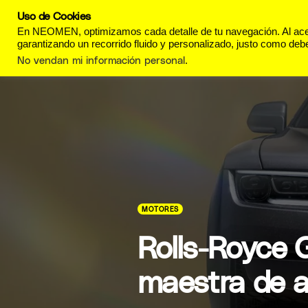
Uso de Cookies
REVISTA
ESTILO DE
En NEOMEN, optimizamos cada detalle de tu navegación. Al acept
garantizando un recorrido fluido y personalizado, justo como debe
No vendan mi información personal
.
MOTORES
Rolls-Royce 
maestra de a