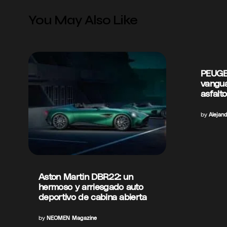
You May Also Like
PEUGEO
vangua
asfalto
by
Alejan
Aston Martin DBR22: un
hermoso y arriesgado auto
deportivo de cabina abierta
by
NEOMEN Magazine