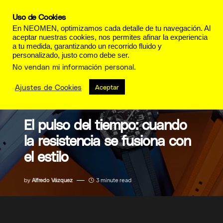
Uso de Cookies
En NEOMEN, optimizamos cada detalle de tu navegación. Al
aceptar nuestras cookies, nos permites afinar la experiencia
a tu medida, garantizando un recorrido fluido y
personalizado, justo como debe ser.
No vendan mi información personal
.
Ajustes de Cookies
Aceptar
LUJO
El pulso del tiempo: cuando
la resistencia se fusiona con
el estilo
by
Alfredo Vázquez
3 minute read