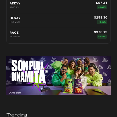
$97.31
ADDYY
ADIDAS
+1.03%
$258.30
HESAY
HERMÈS
+3.45%
$376.19
RACE
FERRARI
+1.44%
Trending