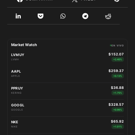
Market Watch
EN VIVO
$152.07
LVMUY
LVMH
+2.40%
$259.37
AAPL
APPLE
+0.13%
$36.88
PPRUY
KERING
+1.75%
$328.57
GOOGL
GOOGLE
+0.96%
$65.92
NKE
NIKE
+1.01%