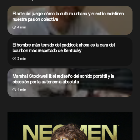
El arte del juego: cómo la cultura urbana y el estilo redefinen
nuestra pasión colectiva
4 min
El hombre más temido del paddock ahora es la cara del
bourbon más respetado de Kentucky
3 min
Marshall Stockwell III: el rediseño del sonido portátil y la
obsesión por la autonomía absoluta
4 min