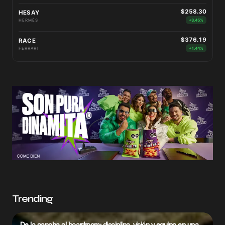
$258.30
HESAY
HERMÈS
+3.45%
$376.19
RACE
FERRARI
+1.44%
Trending
De la cancha al boardroom: disciplina, visión y equipo en una