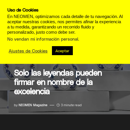
Uso de Cookies
En NEOMEN, optimizamos cada detalle de tu navegación. Al
aceptar nuestras cookies, nos permites afinar la experiencia
a tu medida, garantizando un recorrido fluido y
personalizado, justo como debe ser.
No vendan mi información personal
.
Ajustes de Cookies
Aceptar
GOURMET
Solo las leyendas pueden
firmar en nombre de la
excelencia
by
NEOMEN Magazine
3 minute read