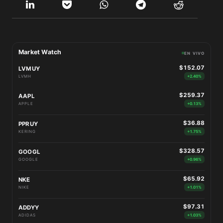
Market Watch
EN VIVO
$152.07
LVMUY
LVMH
+2.40%
$259.37
AAPL
APPLE
+0.13%
$36.88
PPRUY
KERING
+1.75%
$328.57
GOOGL
GOOGLE
+0.96%
$65.92
NKE
NIKE
+1.01%
$97.31
ADDYY
ADIDAS
+1.03%