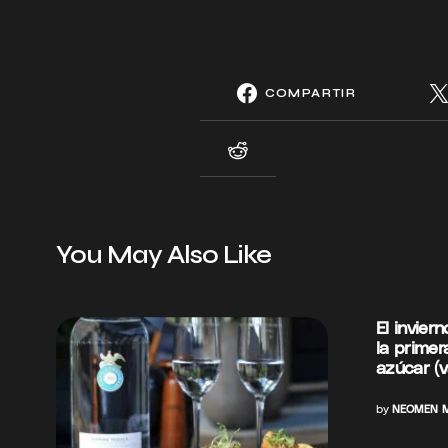
COMPARTIR
You May Also Like
El inviern
la primer
azúcar (va
by
NEOMEN M