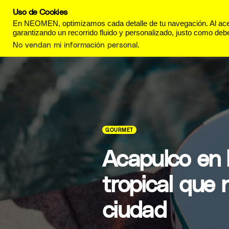
Uso de Cookies
REVISTA
ESTILO DE
En NEOMEN, optimizamos cada detalle de tu navegación. Al acept
garantizando un recorrido fluido y personalizado, justo como debe
No vendan mi información personal
.
GOURMET
Acapulco en 
tropical que n
ciudad