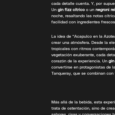
cada detalle cuenta. Y, por supues
Un
gin fizz cítrico
o un
negroni r
noche, resaltando las notas cítr
facilidad con ingredientes frescos
La idea de “Acapulco en la Azotea
crear una atmósfera. Desde la el
tropicales con ritmos contemporá
vegetación exuberante, cada detall
corazón de la experiencia. Un
gin
convertirse en protagonistas de l
Tanqueray, que se combinan con f
Más allá de la bebida, esta experi
trata de ostentación, sino de cre
sabores, risas y conversaciones b