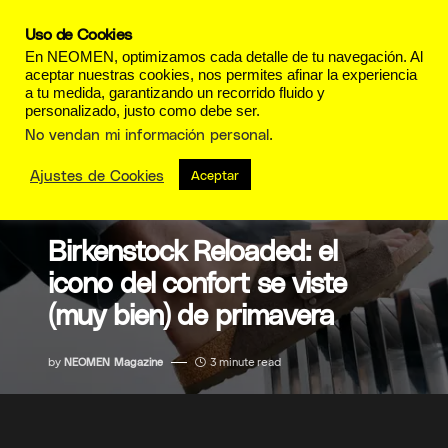
Uso de Cookies
En NEOMEN, optimizamos cada detalle de tu navegación. Al
aceptar nuestras cookies, nos permites afinar la experiencia
a tu medida, garantizando un recorrido fluido y
personalizado, justo como debe ser.
No vendan mi información personal
.
Ajustes de Cookies
Aceptar
MODA
Birkenstock Reloaded: el
icono del confort se viste
(muy bien) de primavera
by
NEOMEN Magazine
3 minute read