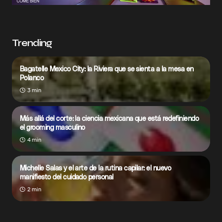
Trending
Bagatelle Mexico City: la Riviera que se sienta a la mesa en
Polanco
3 min
Más allá del corte: la ciencia mexicana que está redefiniendo
el grooming masculino
4 min
Michelle Salas y el arte de la rutina capilar: el nuevo
manifiesto del cuidado personal
2 min