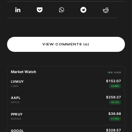
VIEW COMMENTS (0)
Market Watch
EN VIVO
$152.07
LVMUY
LVMH
+2.40%
$259.37
AAPL
APPLE
+0.13%
$36.88
PPRUY
KERING
+1.75%
$328.57
GOOGL