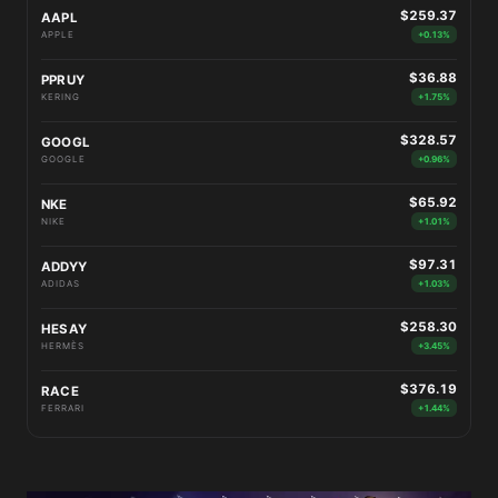
$259.37
AAPL
APPLE
+0.13%
$36.88
PPRUY
KERING
+1.75%
$328.57
GOOGL
GOOGLE
+0.96%
$65.92
NKE
NIKE
+1.01%
$97.31
ADDYY
ADIDAS
+1.03%
$258.30
HESAY
HERMÈS
+3.45%
$376.19
RACE
FERRARI
+1.44%