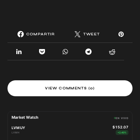
COMPARTIR
TWEET
VIEW COMMENTS (0)
Market Watch
EN VIVO
$152.07
LVMUY
LVMH
+2.40%