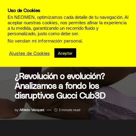
Uso de Cookies
En NEOMEN, optimizamos cada detalle de tu navegación. Al
aceptar nuestras cookies, nos permites afinar la experiencia
a tu medida, garantizando un recorrido fluido y
personalizado, justo como debe ser.
No vendan mi información personal
.
Ajustes de Cookies
Aceptar
LUJO
¿Revolución o evolución?
Analizamos a fondo los
disruptivos Gucci Cub3D
by
Alfredo Vázquez
3 minute read