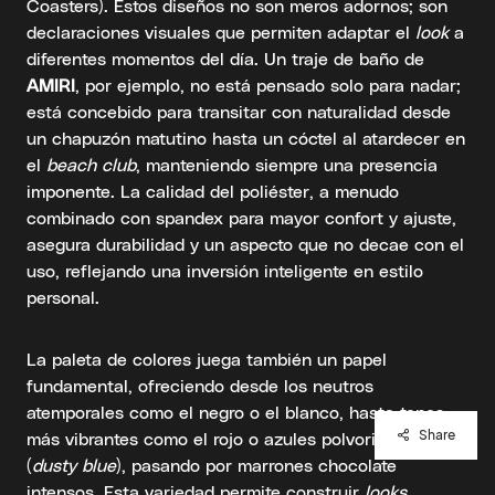
Coasters). Estos diseños no son meros adornos; son
declaraciones visuales que permiten adaptar el
look
a
diferentes momentos del día. Un traje de baño de
AMIRI
, por ejemplo, no está pensado solo para nadar;
está concebido para transitar con naturalidad desde
un chapuzón matutino hasta un cóctel al atardecer en
el
beach club
, manteniendo siempre una presencia
imponente. La calidad del poliéster, a menudo
combinado con spandex para mayor confort y ajuste,
asegura durabilidad y un aspecto que no decae con el
uso, reflejando una inversión inteligente en estilo
personal.
La paleta de colores juega también un papel
fundamental, ofreciendo desde los neutros
atemporales como el negro o el blanco, hasta tonos
Share
más vibrantes como el rojo o azules polvorientos
(
dusty blue
), pasando por marrones chocolate
intensos. Esta variedad permite construir
looks